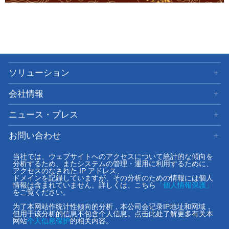
ソリューション
会社情報
ニュース・プレス
お問い合わせ
サイト利用
当社では、ウェブサイトへのアクセスについて統計的な傾向を
分析するため、またシステムの管理・運用に利用するために、
アクセスのなされた IP アドレス、
ドメインを記録していますが、その分析のための情報には個人
+86-21-5108-8830
情報は含まれていません。詳しくは、こちら
「個人情報保護」
をご覧ください。
为了本网站作统计性倾向的分析，本公司会记录IP地址和网域，
©Copyright 2009-
2026
iVision Shanghai Co., Ltd. All Rights Reserved.
但用于该分析的信息不包含个人信息。点击此处了解更多有关本
沪ICP备09091858号
网站
个人信息保护
的相关内容。
沪公网安备 31011502003661号