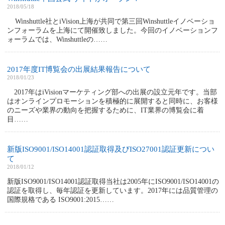
2018/05/18
Winshuttle社とiVision上海が共同で第三回Winshuttleイノベーショ
ンフォーラムを上海にて開催致しました。今回のイノベーションフ
ォーラムでは、Winshuttleの……
2017年度IT博覧会の出展結果報告について
2018/01/23
2017年はiVisionマーケティング部への出展の設立元年です。当部
はオンラインプロモーションを積極的に展開すると同時に、お客様
のニーズや業界の動向を把握するために、IT業界の博覧会に着
目……
新版ISO9001/ISO14001認証取得及びISO27001認証更新につい
て
2018/01/12
新版ISO9001/ISO14001認証取得当社は2005年にISO9001/ISO14001の
認証を取得し、毎年認証を更新しています。2017年には品質管理の
国際規格である ISO9001:2015……