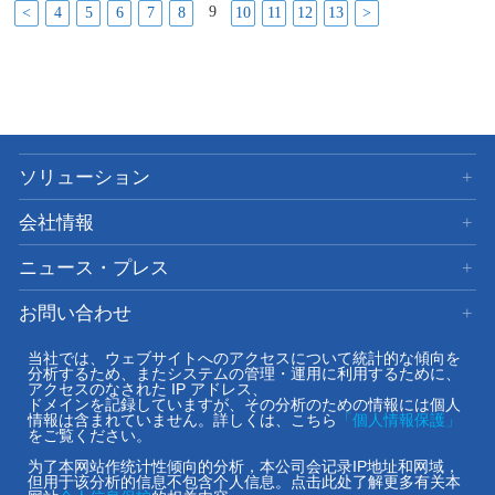
9
4
5
6
7
8
10
11
12
13
ソリューション
会社情報
ニュース・プレス
お問い合わせ
サイト利用
当社では、ウェブサイトへのアクセスについて統計的な傾向を
分析するため、またシステムの管理・運用に利用するために、
アクセスのなされた IP アドレス、
ドメインを記録していますが、その分析のための情報には個人
+86-21-5108-8830
情報は含まれていません。詳しくは、こちら
「個人情報保護」
をご覧ください。
为了本网站作统计性倾向的分析，本公司会记录IP地址和网域，
©Copyright 2009-
2026
iVision Shanghai Co., Ltd. All Rights Reserved.
但用于该分析的信息不包含个人信息。点击此处了解更多有关本
沪ICP备09091858号